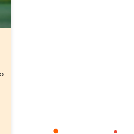
es
s
n