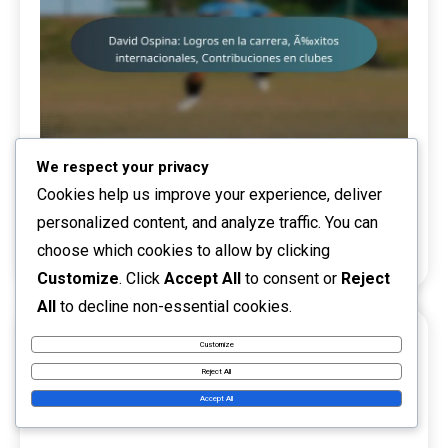
We respect your privacy
Aspectos destacados de la carrera
Cookies help us improve your experience, deliver
David Ospina: Logros en la carrera, Éxitos
personalized content, and analyze traffic. You can
internacionales, Contribuciones en clubes
choose which cookies to allow by clicking
Customize
. Click
Accept All
to consent or
Reject
All
to decline non-essential cookies.
Customize
ENLACES
Reject All
Accept All
Explorar artículos