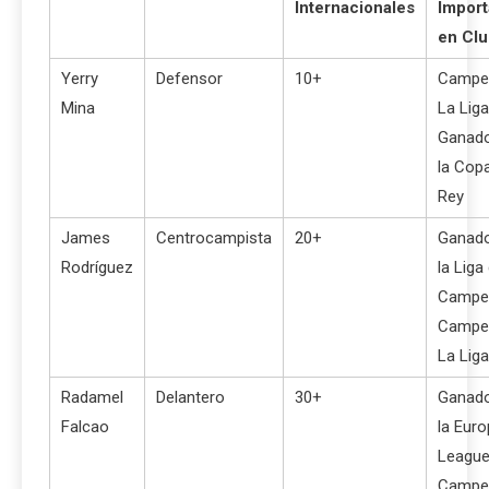
Internacionales
Import
en Cl
Yerry
Defensor
10+
Campe
Mina
La Liga
Ganado
la Copa
Rey
James
Centrocampista
20+
Ganado
Rodríguez
la Liga
Campe
Campe
La Liga
Radamel
Delantero
30+
Ganado
Falcao
la Eur
League
Campe