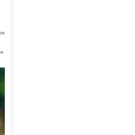
dos
os