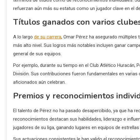
términos de títulos como de reconocimientos individuales. Su
refuerzan aún más su estatus como un jugador clave en el de
Títulos ganados con varios clube
A lo largo
de su carrera
, Omar Pérez ha asegurado múltiples t
más alto nivel. Sus logros más notables incluyen ganar campe
general de sus equipos.
Por ejemplo, durante su tiempo en el Club Atlético Huracán, Pé
División. Sus contribuciones fueron fundamentales en varias
aficionados aún celebran.
Premios y reconocimientos indivi
El talento de Pérez no ha pasado desapercibido, ya que ha reci
reconocimientos destacan sus habilidades, liderazgo e influ
jugadores de su liga, ganando lugares en equipos de estrellas
Sus actuaciones consistentes le han valido el reconocimient