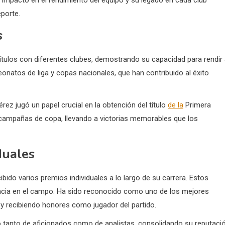
 impacto en el rendimiento del equipo y su legado en cada club
porte.
s
ítulos con diferentes clubes, demostrando su capacidad para rendir 
onatos de liga y copas nacionales, que han contribuido al éxito
rez jugó un papel crucial en la obtención del título
de la
Primera
 campañas de copa, llevando a victorias memorables que los
duales
bido varios premios individuales a lo largo de su carrera. Estos
encia en el campo. Ha sido reconocido como uno de los mejores
 y recibiendo honores como jugador del partido.
o tanto de aficionados como de analistas, consolidando su reputaci