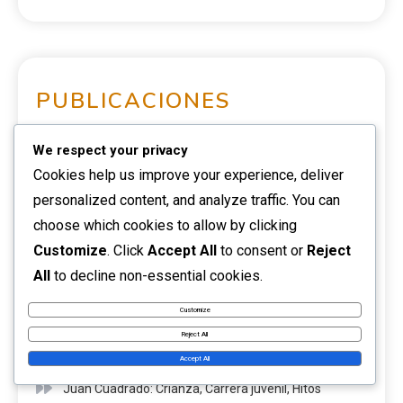
PUBLICACIONES
RECIENTES
We respect your privacy
Cookies help us improve your experience, deliver
Carlos Valderrama: Hitos en su carrera, honores
personalized content, and analyze traffic. You can
internacionales, legado en clubes
choose which cookies to allow by clicking
Customize
. Click
Accept All
to consent or
Reject
David Ospina: Biografía, Historia familiar, Carrera
All
to decline non-essential cookies.
temprana
Customize
Yerry Mina: Contribuciones a la selección nacional,
Reject All
Éxito internacional, Partidos clave
Accept All
Juan Cuadrado: Crianza, Carrera juvenil, Hitos