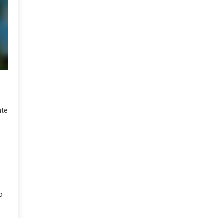
nte
o