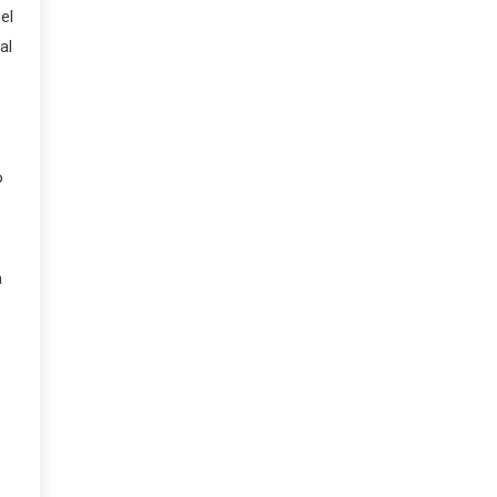
el
al
o
a