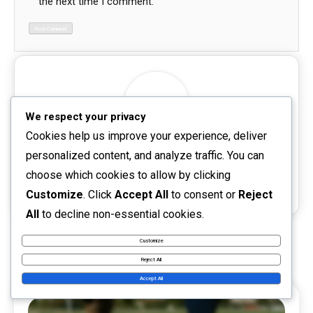
the next time I comment.
We respect your privacy
Cookies help us improve your experience, deliver
sofaramrez-00x2
personalized content, and analyze traffic. You can
choose which cookies to allow by clicking
Website:
Customize
. Click
Accept All
to consent or
Reject
All
to decline non-essential cookies.
Customize
RELATED POSTS
Reject All
Accept All