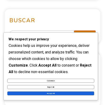
BUSCAR
We respect your privacy
Cookies help us improve your experience, deliver
personalized content, and analyze traffic. You can
choose which cookies to allow by clicking
CATEGORÍAS
Customize
. Click
Accept All
to consent or
Reject
All
to decline non-essential cookies.
Aspectos destacados de la carrera
Customize
Reject All
Biografías de Jugadores
Accept All
Impacto Internacional