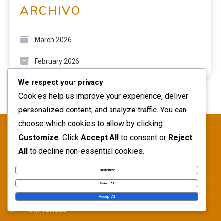
ARCHIVO
March 2026
February 2026
We respect your privacy
Cookies help us improve your experience, deliver
personalized content, and analyze traffic. You can
choose which cookies to allow by clicking
LEGAL
Customize
. Click
Accept All
to consent or
Reject
All
to decline non-essential cookies.
Preferencias de cookies
Customize
Reject All
Contáctanos
Accept All
Tu privacidad