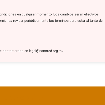
ondiciones en cualquier momento. Los cambios serán efectivos
omienda revisar periódicamente los términos para estar al tanto de
de contactarnos en
legal@nanored.org.mx
.
CATEGORÍAS