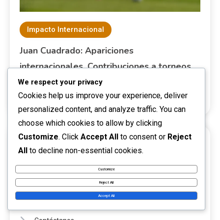
Impacto Internacional
Juan Cuadrado: Apariciones
internacionales, Contribuciones a torneos
importantes, Impacto en la selección
We respect your privacy
Cookies help us improve your experience, deliver
nacional
personalized content, and analyze traffic. You can
choose which cookies to allow by clicking
Customize
. Click
Accept All
to consent or
Reject
ENLACES
All
to decline non-essential cookies.
Customize
Explorar artículos
Reject All
Accept All
Nuestra historia