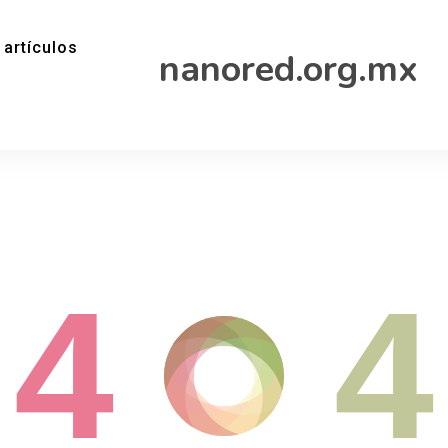
 artículos
nanored.org.mx
4
4